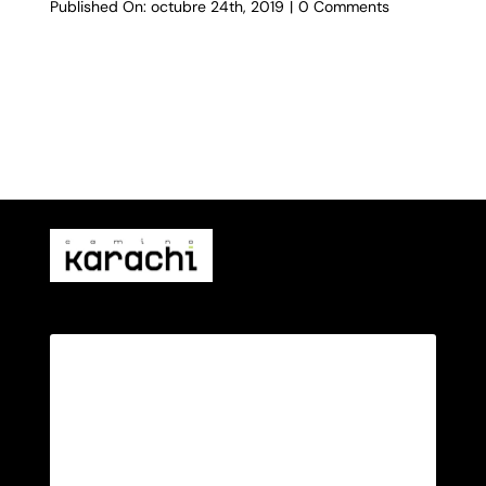
on
Published On: octubre 24th, 2019
|
0 Comments
Inclusión
x
Rap